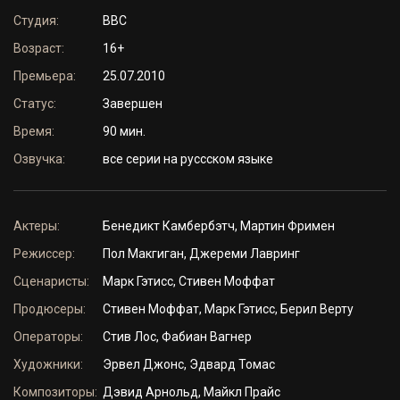
Студия:
BBC
Возраст:
16+
Премьера:
25.07.2010
Статус:
Завершен
Время:
90 мин.
Озвучка:
все серии на руссском языке
Актеры:
Бенедикт Камбербэтч, Мартин Фримен
Режиссер:
Пол Макгиган, Джереми Лавринг
Сценаристы:
Марк Гэтисс, Стивен Моффат
Продюсеры:
Стивен Моффат, Марк Гэтисс, Берил Верту
Операторы:
Стив Лос, Фабиан Вагнер
Художники:
Эрвел Джонс, Эдвард Томас
Композиторы:
Дэвид Арнольд, Майкл Прайс