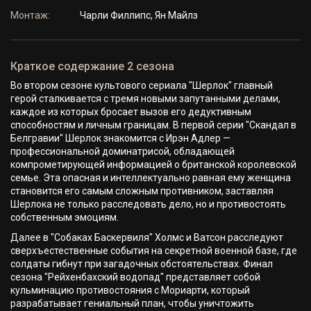
Монтаж:
Чарли Филлипс, Ян Майлз
Краткое содержание 2 сезона
Во втором сезоне культового сериала "Шерлок" главный
герой сталкивается с тремя новыми запутанными делами,
каждое из которых бросает вызов его дедуктивным
способностям и личным границам. В первой серии "Скандал в
Белгравии" Шерлок знакомится с Ирэн Адлер —
профессиональной доминатрисой, обладающей
компрометирующей информацией о британской королевской
семье. Эта опасная и интеллектуально равная ему женщина
становится его самым сложным противником, заставляя
Шерлока не только расследовать дело, но и противостоять
собственным эмоциям.
Далее в "Собаках Баскервиля" Холмс и Ватсон расследуют
сверхъестественные события на секретной военной базе, где
солдаты гибнут при загадочных обстоятельствах. Финал
сезона "Рейхенбахский водопад" представляет собой
кульминацию противостояния с Мориарти, который
разрабатывает гениальный план, чтобы уничтожить